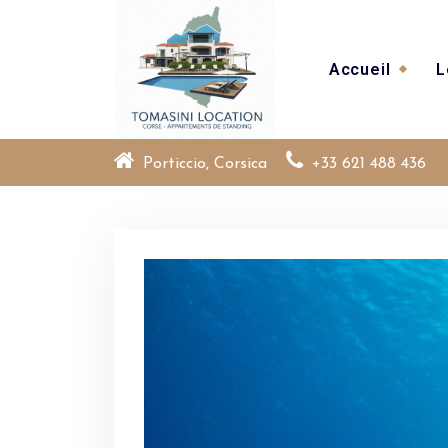
Accueil
L
Porticcio, Corsica
+33 621 488 436