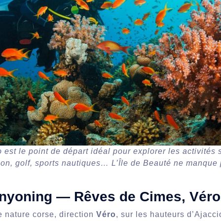
est le point de départ idéal pour explorer les activités 
on, golf, sports nautiques… L’Île de Beauté ne manque 
nyoning — Rêves de Cimes, Véro
 nature corse, direction
Véro
, sur les hauteurs d’Ajacc