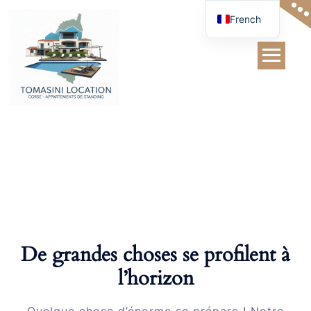
Skip
French
to
content
Beanie
De grandes choses se profilent à
l’horizon
Quelque chose d’énorme se prépare ! Notre