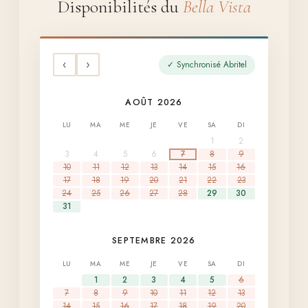
Disponibilités du
Bella Vista
‹
›
✓ Synchronisé Abritel
AOÛT 2026
LU
MA
ME
JE
VE
SA
DI
1
2
3
4
5
6
7
8
9
10
11
12
13
14
15
16
17
18
19
20
21
22
23
24
25
26
27
28
29
30
31
SEPTEMBRE 2026
LU
MA
ME
JE
VE
SA
DI
1
2
3
4
5
6
7
8
9
10
11
12
13
14
15
16
17
18
19
20