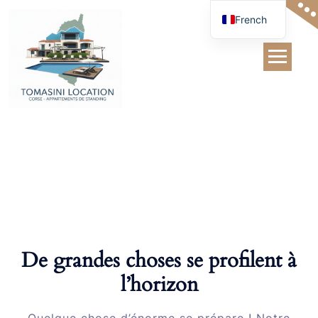
Skip
French
to
content
Belt
De grandes choses se profilent à
l’horizon
Quelque chose d’énorme se prépare ! Notre