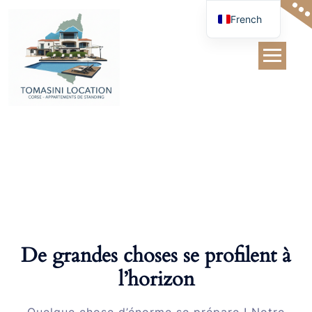
Skip
French
to
content
Hoodie with
Zipper
De grandes choses se profilent à
l’horizon
Quelque chose d’énorme se prépare ! Notre