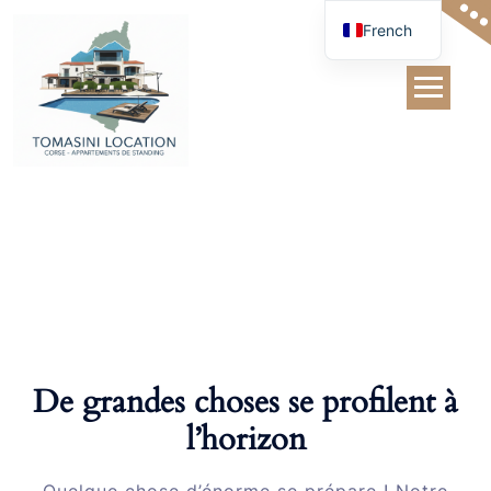
Skip
French
to
content
Polo
De grandes choses se profilent à
l’horizon
Quelque chose d’énorme se prépare ! Notre