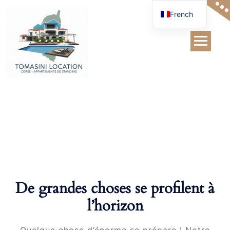
Skip
French
to
content
Single
De grandes choses se profilent à
l’horizon
Quelque chose d’énorme se prépare ! Notre