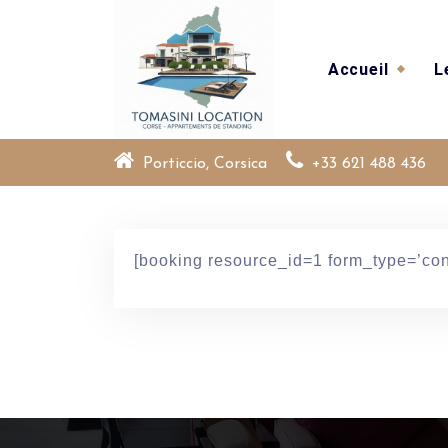
Skip
to
content
Accueil
L
Porticcio, Corsica
+33 621 488 436
[booking resource_id=1 form_type=’con