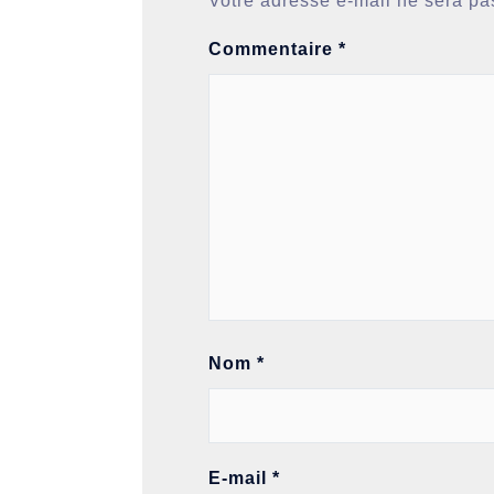
Votre adresse e-mail ne sera pa
Commentaire
*
Nom
*
E-mail
*