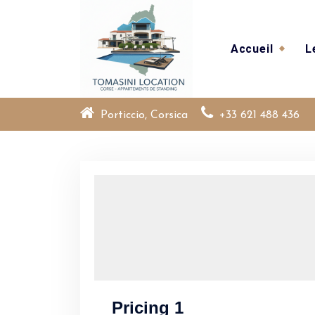
Skip
to
content
Accueil
L
Porticcio, Corsica
+33 621 488 436
Pricing 1