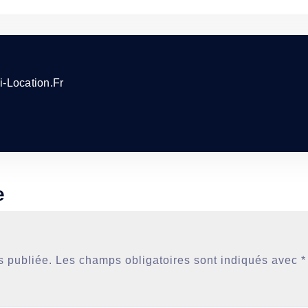
i-Location.fr
e
s publiée.
Les champs obligatoires sont indiqués avec
*