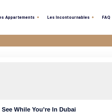
es Appartements
Les Incontournables
FAQ
s You Must Need to See
You’re In Dubai
 See While You’re In Dubai